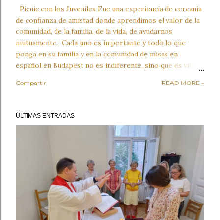
Picnic con los Juveniles Fue una experiencia de cercanía
de confianza de amistad donde aprendimos el valor de la
comunidad, de la familia, de la vida, de ayudarnos
mutuamente. Cada uno es importante y todo lo que
ponga en su familia y en la comunidad de misas en
español en Budapest no es indiferente, sino que es vital.
¡También Jugamos, nos divertimos! ¡Fue una tarde
Compartir
READ MORE »
bonita y profunda a la vez! Agradezco a nuestro Equipo
que siempre está a punto: Priscilla y Diana y la que
escribe este reporte, que con mucho cariño y dedicación
ÚLTIMAS ENTRADAS
se dan a los adolescentes con el fin de que reciban una
formación integral para la vida. El próximo semestre, en
septiembre, reiniciamos la formación para Juveniles-
Adolescentes. Los esperamos! Redactora: Hna. Barbara
Vera FMVD Coordinadora de MCHB ...