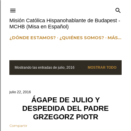
Ir al contenido principal
Misión Católica Hispanohablante de Budapest -
MCHB (Misa en Español)
¿DÓNDE ESTAMOS?
¿QUIÉNES SOMOS?
MÁS…
Mostrando las entradas de julio, 2016
MOSTRAR TODO
E
n
t
julio 22, 2016
r
ÁGAPE DE JULIO Y
a
DESPEDIDA DEL PADRE
d
GRZEGORZ PIOTR
a
Compartir