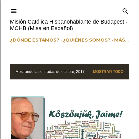
Ir al contenido principal
Misión Católica Hispanohablante de Budapest -
MCHB (Misa en Español)
¿DÓNDE ESTAMOS?
¿QUIÉNES SOMOS?
MÁS…
Mostrando las entradas de octubre, 2017
MOSTRAR TODO
E
n
t
r
a
d
a