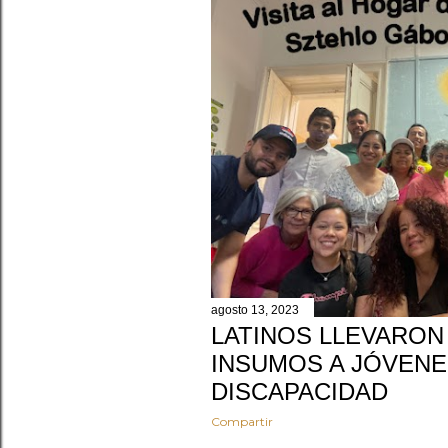
a
d
a
s
agosto 13, 2023
LATINOS LLEVARON
INSUMOS A JÓVEN
DISCAPACIDAD
Compartir