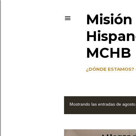
Misión
Hispan
MCHB (
¿DÓNDE ESTAMOS?
Mostrando las entradas de agosto
E
n
t
r