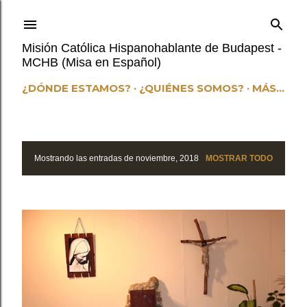
Ir al contenido principal
Misión Católica Hispanohablante de Budapest -
MCHB (Misa en Español)
¿DÓNDE ESTAMOS?
¿QUIÉNES SOMOS?
MÁS…
Mostrando las entradas de noviembre, 2018
MOSTRAR TODO
E
n
t
r
a
d
a