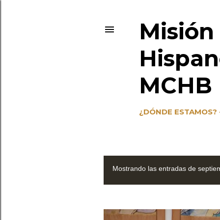
Misión
Hispan
MCHB (
¿DÓNDE ESTAMOS?
Mostrando las entradas de septie
E
n
t
r