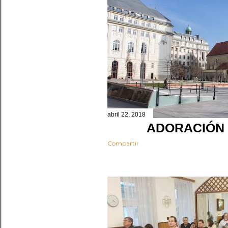
a
d
a
s
abril 22, 2018
ADORACIÓN
Compartir