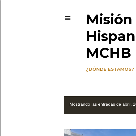
Misión
Hispan
MCHB (
¿DÓNDE ESTAMOS?
Mostrando las entradas de abril, 
E
n
t
r