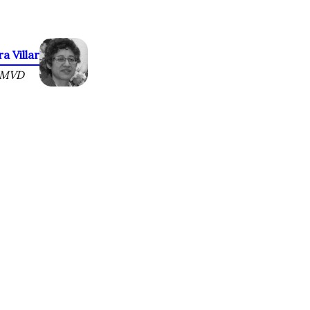
a Villar
 FMVD