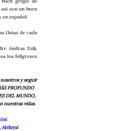
n buen grupo de
 así son un buen
 en español.
las Guías de cada
re Andras Szili,
os los feligreses
 nosotros y seguir
Y MÁS PROFUNDO
ES DEL MUNDO,
 nuestras vidas.
ión!
 Aleluya!