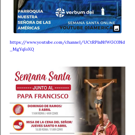
https://www.youtube.com/channel/UCtRPlnNfWGO3Nd
_MgYqIoXQ